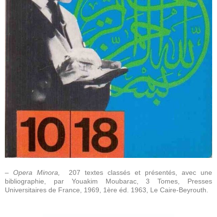
–
Opera Minora,
207 textes classés et présentés, avec une
bibliographie, par Youakim
Moubarac, 3 Tomes, Presses
Universitaires de France, 1969, 1ère éd. 1963, Le Caire-Beyrouth.