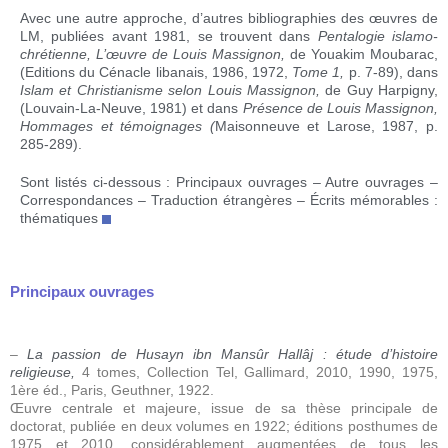
Avec une autre approche, d’autres bibliographies des œuvres de
LM, publiées avant 1981, se trouvent dans
Pentalogie islamo-
chrétienne,
L’œuvre de Louis Massignon
,
de
Youakim Moubarac
,
(Editions du Cénacle libanais, 1986, 1972,
Tome 1,
p. 7-89), dans
Islam et Christianisme selon Louis Massignon,
de Guy Harpigny,
(Louvain-La-Neuve, 1981) et dans
Présence de Louis Massignon,
Hommages et témoignages (
Maisonneuve et Larose, 1987, p.
285-289).
Sont listés ci-dessous :
Principaux ouvrages
–
Autre ouvrages
–
Correspondances
–
Traduction étrangères
–
Écrits mémorables :
thématiques
Principaux ouvrages
–
La passion de Husayn ibn Mansûr Hallâj : étude d’histoire
religieuse,
4 tomes, Collection Tel, Gallimard, 2010, 1990, 1975,
1ère éd., Paris, Geuthner, 1922.
Œuvre centrale et majeure, issue de sa thèse principale de
doctorat, publiée en deux volumes en 1922; éditions posthumes de
1975 et 2010, considérablement augmentées de tous les