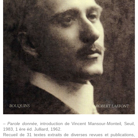
– Parole donnée,
introduction de Vincent Mansour-Monteil
,
Seuil,
1983, 1 ère éd. Julliard, 1962.
Recueil de 31 textes extraits de diverses revues et publications,