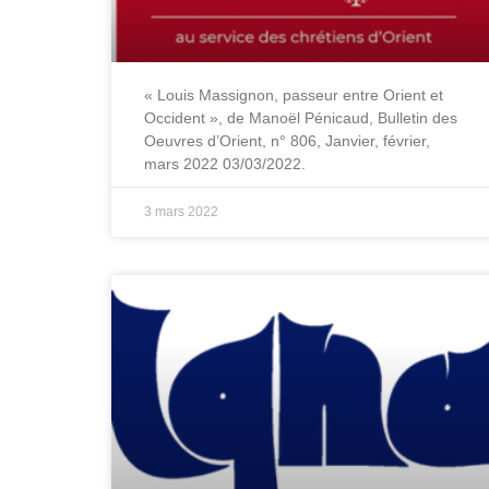
« Louis Massignon, passeur entre Orient et
Occident », de Manoël Pénicaud, Bulletin des
Oeuvres d’Orient, n° 806, Janvier, février,
mars 2022 03/03/2022.
3 mars 2022