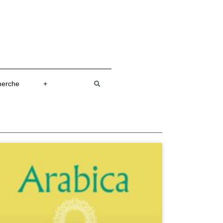
herche
+