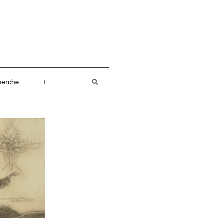
herche
+