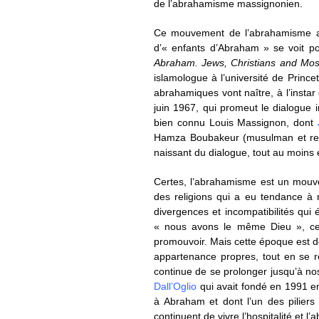
de l’abrahamisme massignonien.
Ce mouvement de l’abrahamisme a d
d’« enfants d’Abraham » se voit po
Abraham. Jews, Christians and Mo
islamologue à l’université de Princet
abrahamiques vont naître, à l’instar
juin 1967, qui promeut le dialogue 
bien connu Louis Massignon, dont
Hamza Boubakeur (musulman et recte
naissant du dialogue, tout au moins
Certes, l’abrahamisme est un mouve
des religions qui a eu tendance à
divergences et incompatibilités qui
« nous avons le même Dieu », ce
promouvoir. Mais cette époque est d
appartenance propres, tout en se 
continue de se prolonger jusqu’à nos
Dall’Oglio
qui avait fondé en 1991 e
à Abraham et dont l’un des pilier
continuent de vivre l’hospitalité et