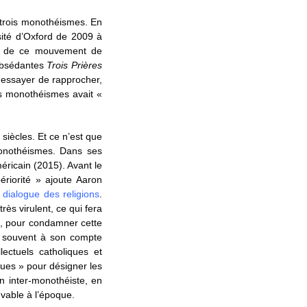
 trois monothéismes. En
rsité d’Oxford de 2009 à
urs de ce mouvement de
 obsédantes
Trois Prières
 essayer de rapprocher,
es monothéismes avait «
siècles. Et ce n’est que
monothéismes. Dans ses
éricain (2015). Avant le
ériorité » ajoute Aaron
e
dialogue des religions
.
rès virulent, ce qui fera
», pour condamner cette
rs souvent à son compte
ectuels catholiques et
ques » pour désigner les
n inter-monothéiste, en
vable à l’époque.