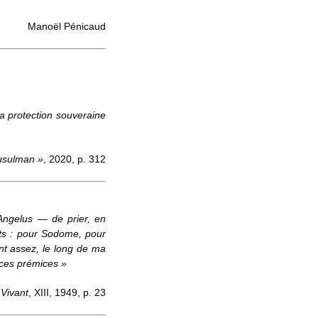
Manoël Pénicaud
la protection souveraine
usulman »
, 2020, p. 312
Angelus
— de prier, en
ants : pour Sodome, pour
sent assez, le long de ma
 ces prémices »
 Vivant
, XIII, 1949, p. 23