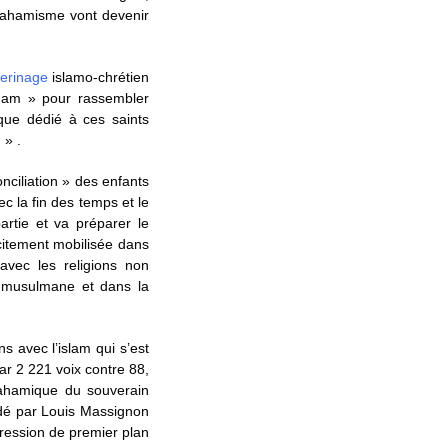
rahamisme vont devenir
lerinage
islamo-chrétien
aham » pour rassembler
ique dédié à ces saints
 » .
ciliation » des enfants
c la fin des temps et le
artie et va préparer le
icitement mobilisée dans
 avec les religions non
n musulmane et dans la
ons avec l’islam qui s’est
ar 2 221 voix contre 88,
rahamique du souverain
ndé par Louis Massignon
pression de premier plan