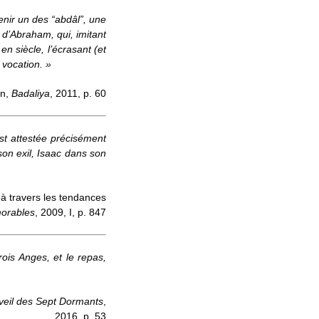
enir un des “abdâl”, une
 d’Abraham, qui, imitant
 siècle, l’écrasant (et
e vocation. »
on,
Badaliya
, 2011, p. 60
t attestée précisément
 son exil, Isaac dans son
à travers les tendances
morables
, 2009, I, p. 847
rois Anges, et le repas,
́veil des Sept Dormants
,
2016, p. 53