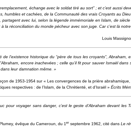
“remplacement, échange avec le soldat tiré au sort” ; et c’est aussi dev
́es, humbles et cachées, de la Communauté des vrais Croyants au Dieu
artagent avec lui, selon la légende immémoriale en Islam, de siècle en
à la réconciliation du monde pécheur avec son juge. Car c’est là notr
Louis Massign
́ de l’existence historique du “père de tous les croyants”, Abraham, es
 d’Abraham, encore inachevées ; celle qu’il fit pour sauver Ismaël dans
th dans leur damnation même. »
eçon de 1953-1954 sur « Les convergences de la prière abrahamique, 
ques respectives : de l’Islam, de la Chrétienté, et d’Israël »
Écrits Mé
 truc pour voyager sans danger, c’est le geste d’Abraham devant les T
er
 Plumey, évêque du Cameroun, du 1
septembre 1962, cité dans
Le re