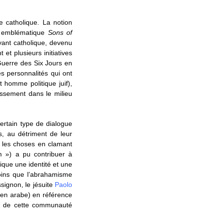
 catholique. La notion
ge emblématique
Sons of
ant catholique, devenu
et plusieurs initiatives
 Guerre des Six Jours en
s personnalités qui ont
t homme politique juif),
ssement dans le milieu
rtain type de dialogue
, au détriment de leur
er les choses en clamant
 ») a pu contribuer à
que une identité et une
oins que l’abrahamisme
signon, le jésuite
Paolo
 en arabe) en référence
es de cette communauté