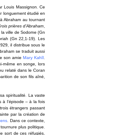
par Louis Massignon. Ce
oir longuement étudié en
s à Abraham au tournant
rois prières d’Abraham
,
e la ville de Sodome (Gn
oriah (Gn 22,1-19). Les
29, il distribue sous le
braham se traduit aussi
 de son amie
Mary Kahîl
.
lui-même en songe, lors
eu relaté dans le Coran
rition de son fils aîné,
sa spiritualité. La vaste
 à l’épisode – à la fois
trois étrangers passant
ainte par la création de
iens
. Dans ce contexte,
tournure plus politique.
e sort de ces réfugiés,