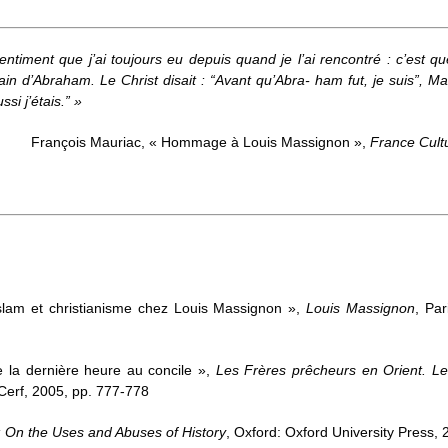
 sentiment que j’ai toujours eu depuis quand je l’ai rencontré : c’est 
orain d’Abraham. Le Christ disait : “Avant qu’Abra- ham fut, je suis”, M
i j’étais.” »
François Mauriac, « Hommage à Louis Massignon »,
France Cult
slam et christianisme chez Louis Massignon »,
Louis Massignon
, Par
e la dernière heure au concile »,
Les Frères prêcheurs en Orient. Le
 Cerf, 2005, pp. 777-778
 On the Uses and Abuses of History
, Oxford: Oxford University Press, 