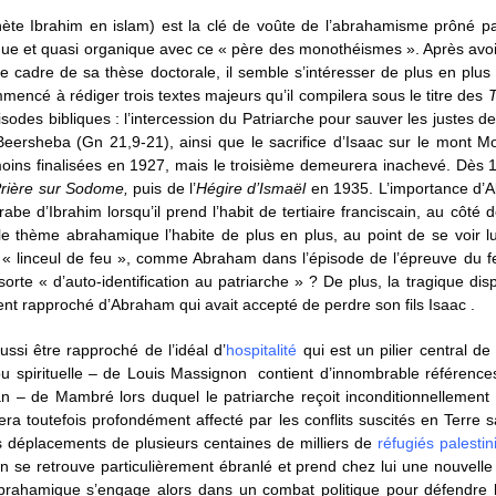
ète Ibrahim en islam) est la clé de voûte de l’abrahamisme prôné 
ystique et quasi organique avec ce « père des monothéismes ». Après av
e cadre de sa thèse doctorale, il semble s’intéresser de plus en plu
mencé à rédiger trois textes majeurs qu’il compilera sous le titre des
T
isodes bibliques : l’intercession du Patriarche pour sauver les justes d
Beersheba (Gn 21,9-21), ainsi que le sacrifice d’Isaac sur le mont M
oins finalisées en 1927, mais le troisième demeurera inachevé. Dès 19
rière sur Sodome,
puis de l’
Hégire d’Ismaël
en 1935. L’importance d’A
be d’Ibrahim lorsqu’il prend l’habit de tertiaire franciscain, au côté
 le thème abrahamique l’habite de plus en plus, au point de se voir 
 « linceul de feu », comme Abraham dans l’épisode de l’épreuve du f
rte « d’auto-identification au patriarche » ? De plus, la tragique dispa
ent rapproché d’Abraham qui avait accepté de perdre son fils Isaac .
si être rapproché de l’idéal d’
hospitalité
qui est un pilier central de 
ou spirituelle – de Louis Massignon contient d’innombrable références
an – de Mambré lors duquel le patriarche reçoit inconditionnellement 
a toutefois profondément affecté par les conflits suscités en Terre s
es déplacements de plusieurs centaines de milliers de
réfugiés palestin
 se retrouve particulièrement ébranlé et prend chez lui une nouvelle 
abrahamique s’engage alors dans un combat politique pour défendre l