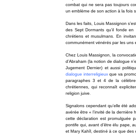
combat qui ne sera pas toujours co
un emblème de son action à la fois spi
Dans les faits, Louis Massignon s’e
des Sept Dormants qu’il fonde en 
chrétiens et musulmans. En invitan
communément vénérés par les uns et l
Chez Louis Massignon, la convocatio
d’Abraham (la notion de dialogue n’e
Jugement Dernier) et aussi politiq
dialogue interreligieux
que va promouv
paragraphes 3 et 4 de la célèbre
chrétiennes, qui reconnaît explici
religion juive.
Signalons cependant qu’elle été ad
avérée être « l’invité de la dernière
cette déclaration est promulguée 
pontife qui, avant d’être élu pape,
et Mary Kahîl, destiné à ce que des 