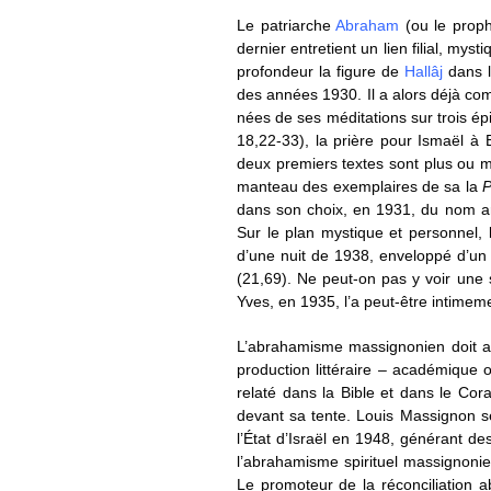
Le patriarche
Abraham
(ou le proph
dernier entretient un lien filial, m
profondeur la figure de
Hallâj
dans l
des années 1930. Il a alors déjà com
nées de ses méditations sur trois ép
18,22-33), la prière pour Ismaël à 
deux premiers textes sont plus ou m
manteau des exemplaires de sa la
P
dans son choix, en 1931, du nom ara
Sur le plan mystique et personnel,
d’une nuit de 1938, enveloppé d’un
(21,69). Ne peut-on pas y voir une so
Yves, en 1935, l’a peut-être intimem
L’abrahamisme massignonien doit aus
production littéraire – académique 
relaté dans la Bible et dans le Cor
devant sa tente. Louis Massignon ser
l’État d’Israël en 1948, générant d
l’abrahamisme spirituel massignonien
Le promoteur de la réconciliation 