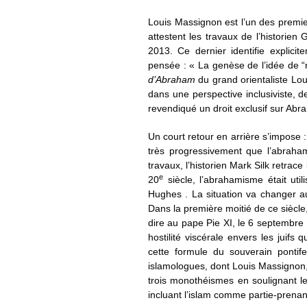
Louis Massignon est l’un des premie
attestent les travaux de l’historien
2013. Ce dernier identifie explic
pensée : « La genèse de l’idée de “
d’Abraham
du grand orientaliste Lo
dans une perspective inclusiviste, 
revendiqué un droit exclusif sur Abr
Un court retour en arrière s’impose 
très progressivement que l’abraha
travaux, l’historien Mark Silk retra
e
20
siècle, l’abrahamisme était uti
Hughes . La situation va changer a
Dans la première moitié de ce siècle,
dire au pape Pie XI, le 6 septembre
hostilité viscérale envers les juif
cette formule du souverain pontife
islamologues, dont Louis Massignon
trois monothéismes en soulignant l
incluant l’islam comme partie-prenan