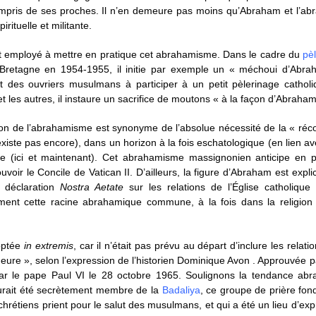
mpris de ses proches. Il n’en demeure pas moins qu’Abraham et l’ab
rituelle et militante.
st employé à mettre en pratique cet abrahamisme. Dans le cadre du
pè
Bretagne en 1954-1955, il initie par exemple un « méchoui d’Abr
t des ouvriers musulmans à participer à un petit pèlerinage cathol
es autres, il instaure un sacrifice de moutons « à la façon d’Abraham
n de l’abrahamisme est synonyme de l’absolue nécessité de la « récon
xiste pas encore), dans un horizon à la fois eschatologique (en lien ave
ue (ici et maintenant). Cet abrahamisme massignonien anticipe en p
oir le Concile de Vatican II. D’ailleurs, la figure d’Abraham est expl
 déclaration
Nostra Aetate
sur les relations de l’Église catholique
tement cette racine abrahamique commune, à la fois dans la religio
optée
in extremis
, car il n’était pas prévu au départ d’inclure les relati
 heure », selon l’expression de l’historien Dominique Avon . Approuvée p
par le pape Paul VI le 28 octobre 1965. Soulignons la tendance ab
 aurait été secrètement membre de la
Badaliya
, ce groupe de prière fo
chrétiens prient pour le salut des musulmans, et qui a été un lieu d’ex