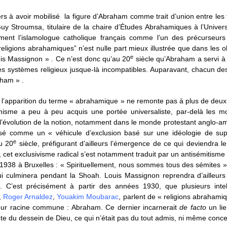
rs à avoir mobilisé la figure d’Abraham comme trait d’union entre les
 Guy Stroumsa, titulaire de la chaire d’Études Abrahamiques à l’Unive
itement l’islamologue catholique français comme l’un des précurse
religions abrahamiques” n’est nulle part mieux illustrée que dans les
e
uis Massignon » . Ce n’est donc qu’au 20
siècle qu’Abraham a servi à
des systèmes religieux jusque-là incompatibles. Auparavant, chacun d
aham » .
: l’apparition du terme « abrahamique » ne remonte pas à plus de deux 
misme a peu à peu acquis une portée universaliste, par-delà les 
ce l’évolution de la notion, notamment dans le monde protestant anglo-am
lisé comme un « véhicule d’exclusion basé sur une idéologie de sup
e
u 20
siècle, préfigurant d’ailleurs l’émergence de ce qui deviendra l
 cet exclusivisme radical s’est notamment traduit par un antisémitisme t
 1938 à Bruxelles : « Spirituellement, nous sommes tous des sémites 
s qui culminera pendant la Shoah. Louis Massignon reprendra d’ailleu
. C’est précisément à partir des années 1930, que plusieurs intell
,
Roger Arnaldez
,
Youakim Moubarac
, parlent de « religions abrahami
eur racine commune : Abraham. Ce dernier incarnerait
de facto
un lie
te du dessein de Dieu, ce qui n’était pas du tout admis, ni même conce