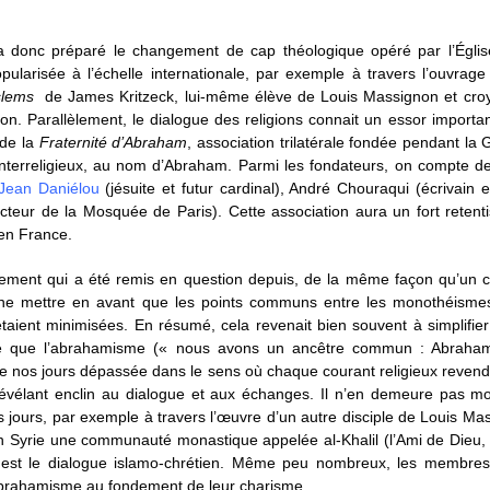
onc préparé le changement de cap théologique opéré par l’Église
pularisée à l’échelle internationale, par exemple à travers l’ouvra
slems
de James Kritzeck, lui-même élève de Louis Massignon et croy
on. Parallèlement, le dialogue des religions connait un essor important 
 de la
Fraternité d’Abraham
, association trilatérale fondée pendant la
interreligieux, au nom d’Abraham. Parmi les fondateurs, on compte de
Jean Daniélou
(jésuite et futur cardinal), André Chouraqui (écrivain e
ur de la Mosquée de Paris). Cette association aura un fort retenti
 en France.
ment qui a été remis en question depuis, de la même façon qu’un ce
 ne mettre en avant que les points communs entre les monothéismes
 étaient minimisées. En résumé, cela revenait bien souvent à simplifi
 que l’abrahamisme (« nous avons un ancêtre commun : Abraham
e nos jours dépassée dans le sens où chaque courant religieux revendi
révélant enclin au dialogue et aux échanges. Il n’en demeure pas m
 jours, par exemple à travers l’œuvre d’un autre disciple de Louis Mas
n Syrie une communauté monastique appelée al-Khalil (l’Ami de Dieu,
s est le dialogue islamo-chrétien. Même peu nombreux, les membr
 l’abrahamisme au fondement de leur charisme.