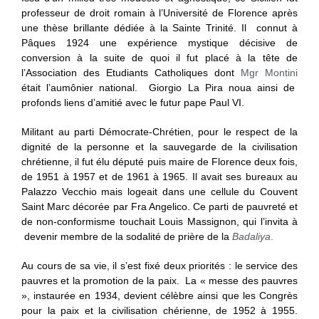
professeur de droit romain à l’Université de Florence après
une thèse brillante dédiée à la Sainte Trinité. Il connut à
Pâques 1924 une expérience mystique décisive de
conversion à la suite de quoi il fut placé à la tête de
l’Association des Etudiants Catholiques dont
Mgr Montini
était l’aumônier national. Giorgio La Pira noua ainsi de
profonds liens d’amitié avec le futur pape Paul VI.
Militant au parti Démocrate-Chrétien, pour le respect de la
dignité de la personne et la sauvegarde de la civilisation
chrétienne, il fut élu député puis maire de Florence deux fois,
de 1951 à 1957 et de 1961 à 1965. Il avait ses bureaux au
Palazzo Vecchio mais logeait dans une cellule du Couvent
Saint Marc décorée par Fra Angelico. Ce parti de pauvreté et
de non-conformisme
touchait Louis Massignon, qui l’invita à
devenir membre de la sodalité de prière de la
Badaliya
.
Au cours de sa vie, il s’est fixé deux priorités : le service des
pauvres
et la promotion de la paix. La « messe des pauvres
», instaurée en 1934, devient célèbre ainsi que les Congrès
pour la paix et la civilisation chérienne, de 1952 à 1955.