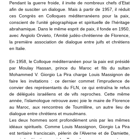
Pendant la guerre froide, il invite de nombreux chefs d’Etat
afin de susciter un dialogue. Mais à partir de 1957,
il réduit
ces Congrès en Colloques méditerranéens pour la paix,
conscient de l’unité géographique et spirituelle de l’héritage
abrahamique. Dans le même esprit de paix, il fonde en
1950
,
avec
Ang
iolo Orvieto
, l’Amitié judéo-chrétienne de
Flo
rence
,
la première association de dialogue entre juifs et chrétiens
en Italie.
En 1958, le Colloque méditerranéen pour la paix est présidé
par Moulay Hassan, prince du Maroc et fils du sultan
Mohammed V.
Giorgio La Pira charge Louis Massignon de
faire les invitations : ce dernier commet l’imprudence de
convier des représentants du FLN, ce qui entraîna le refus
de délégués israéliens et de vifs reproches. Cette même
année, l’islamologue retrouve avec joie le maire de Florence
au Maroc, aux rencontres de Toumliline, un autre lieu de
dialogue entre chrétiens et musulmans.
Les deux hommes sont profondément unis par les mêmes
idéaux spirituels. Comme Louis Massignon, Giorgio La Pira
est tertiaire franciscain, pèlerin de l’Alverne et de Damiette,