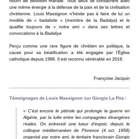
nourri de dévotion mariale. Tous deux se consacrent avec
une même énergie à la défense de la paix et de la civilisation
chrétienne. Louis Massignon n’hésite pas à
faire de lui un
modèle de « badaliote » (membre de la Badalya) et le
qualifie toujours de « notre ami » dans ses lettres et
convocations à la
Badaliya.
Perçu comme une rare figure de chrétien en politique, la
cause pour sa
béatification
a été engagée par l’
Église
catholique
depuis
1986
. Il est reconnu
vénérable
en
2018
.
Françoise Jacquin
Témoignages de Louis Massignon sur Giorgio La Pira :
« C’est encore le pétrole qui prolonge la guerre en
Algérie, par la lutte entre les compagnies étrangères
rivales. On entrevoit une lueur d’espoir, depuis le
colloque méditerranéen de Florence (4 oct. 1958)
organisé par notre ami, le tertiaire franciscain Giorgio