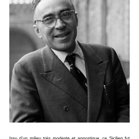
Issu d’un milieu très modeste et agnostique, ce Sicilien fut