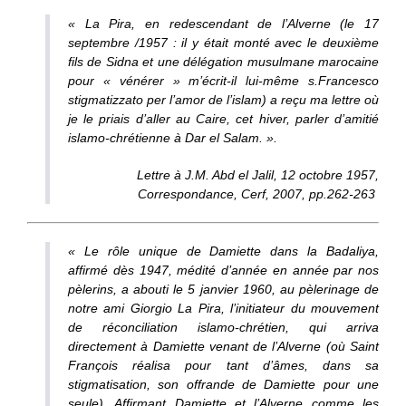
« La Pira, en redescendant de l’Alverne (le 17
septembre /1957 : il y était monté avec le deuxième
fils de Sidna et une délégation musulmane marocaine
pour « vénérer » m’écrit-il lui-même s.Francesco
stigmatizzato per l’amor de l’islam) a reçu ma lettre où
je le priais d’aller au Caire, cet hiver, parler d’amitié
islamo-chrétienne à Dar el Salam. ».
Lettre à J.M. Abd el Jalil, 12 octobre 1957,
Correspondance, Cerf, 2007, pp.262-263
« Le rôle unique de Damiette dans la Badaliya,
affirmé dès 1947, médité d’année en année par nos
pèlerins, a abouti le 5 janvier 1960, au pèlerinage de
notre ami Giorgio La Pira, l’initiateur du mouvement
de réconciliation islamo-chrétien, qui arriva
directement à Damiette venant de l’Alverne (où Saint
François réalisa pour tant d’âmes, dans sa
stigmatisation, son offrande de Damiette pour une
seule). Affirmant
Damiette et l’Alverne
comme les