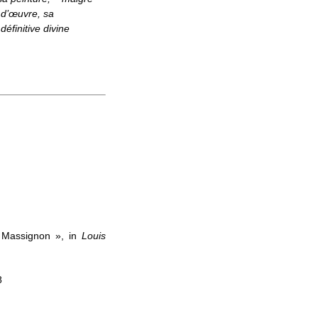
f d’œuvre, sa
définitive divine
is Massignon », in
Louis
8