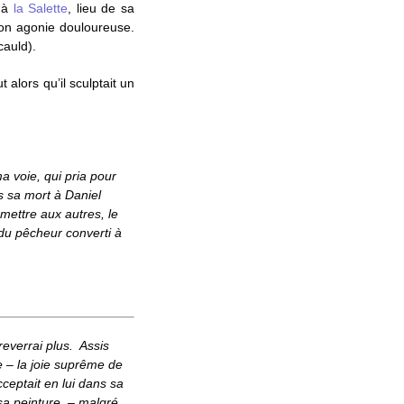
s à
la Salette
, lieu de sa
son agonie douloureuse.
cauld
).
alors qu’il sculptait un
a voie, qui pria pour
s sa mort à Daniel
mettre aux autres, le
 du pêcheur converti à
reverrai plus. Assis
e – la joie suprême de
’acceptait en lui dans sa
 sa peinture, – malgré