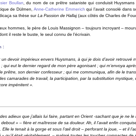
ssier Boullan
, du nom de ce prêtre sataniste qui conduisit Huysman
tique de
Dülmen
,
Anne-Catherine Emmerich
qui l’avait consolé dans 
dicaça sa thèse sur
La Passion de Hallaj
(aux côtés de
Charles de Fou
 deux hommes, le père de Louis Massignon – toujours incroyant – mourut 
 il reste le buste, le seul connu de l’écrivain.
 :
ir un devoir impérieux envers Huysmans, à qui je dois d’avoir retrouvé m
; qui eut le dernier regard de mon père agonisant ; qui m’envoya aprè
le prêtre, son dernier confesseur ; qui me communiqua, afin de le trans
des camarades de travail, la participation, par la substitution mystique,
core impénitent ».
es adieux que j’allais lui faire, partant en Orient -sachant que je ne le 
ebout » – fière et maîtresse de sa douleur. Ah, il l’avait enfin conquis
é. Elle le tenait à la gorge et sous l’œil droit – perforant la joue, – et il l
ui » qu’il était véritablement, – malgré toutes les touches compactes de