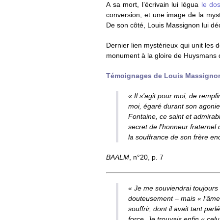
A sa mort, l’écrivain lui légua
le do
conversion, et une image de la mys
De son côté, Louis Massignon lui dé
Dernier lien mystérieux qui unit les
monument à la gloire de Huysmans dont
Témoignages de Louis Massignon
« Il s’agit pour moi, de rempl
moi, égaré durant son agonie 
Fontaine, ce saint et admirab
secret de l’honneur fraternel 
la souffrance de son frère en
BAALM
, n°20, p. 7
« Je me souviendrai toujours d
douteusement – mais « l’âme d
souffrir, dont il avait tant parl
force. Je trouvais enfin « cel