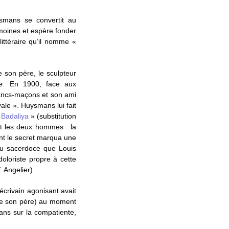
uysmans se convertit au
 moines et espère fonder
littéraire qu’il nomme «
e son père, le sculpteur
e
. En 1900, face aux
francs-maçons et son ami
vale ». Huysmans lui fait
«
Badaliya
» (substitution
nt les deux hommes : la
nt le secret marqua une
 du sacerdoce que Louis
oloriste propre à cette
. Angelier).
’écrivain agonisant avait
 de son père) au moment
ans sur la compatiente,