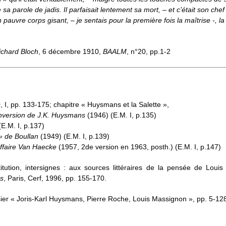
e sa parole de jadis. Il parfaisait lentement sa mort, – et c’était son che
n pauvre corps gisant, – je sentais pour la première fois la maîtrise -, la 
ichard Bloch
, 6 décembre 1910,
BAALM
, n°20, pp.1-2
s
, I, pp. 133-175; chapitre « Huysmans et la Salette »,
onversion de J.K. Huysmans
(1946) (E.M. I, p.135)
E.M. I, p.137)
» de Boullan
(1949) (E.M. I, p.139)
ffaire Van Haecke
(1957, 2de version en 1963, posth.) (E.M. I, p.147)
titution, intersignes : aux sources littéraires de la pensée de Lou
es
, Paris, Cerf, 1996, pp. 155-170.
er « Joris-Karl Huysmans, Pierre Roche, Louis Massignon », pp. 5-12