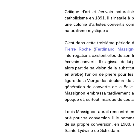
Critique d’art et écrivain natural
catholicisme en 1891. Il s’installe à
une colonie d’artistes convertis co
naturalisme mystique ».
C’est dans cette troisième période 
Pierre Roche
(
Ferdinand Massign
interrogations existentielles de son
écrivain converti. Il s’agissait de l
alors part de sa vision de la substi
en arabe) l’union de prière pour le
figure de la Vierge des douleurs de
génération de convertis de la Bell
Massignon embrassa tardivement ain
époque et, surtout, marque de ces âm
Louis Massignon aurait rencontré en
prié pour sa conversion. Il le nom
de sa propre conversion, en 1908, 
Sainte Lydwine de Schiedam.