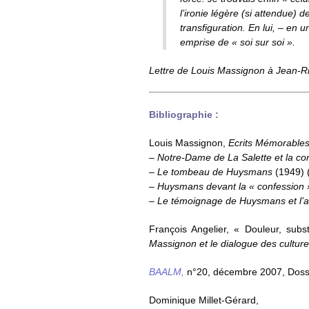
l’ironie légère (si attendue) d
transfiguration. En lui, – en u
emprise de « soi sur soi ».
Lettre de Louis Massignon à Jean-R
Bibliographie :
Louis Massignon,
Ecrits Mémorable
– Notre-Dame de La Salette et la c
– Le tombeau de Huysmans
(1949) (
–
Huysmans devant la « confession 
–
Le témoignage de Huysmans et l’a
François Angelier, « Douleur, subs
Massignon et le dialogue des cultur
BAALM,
n°20, décembre 2007, Dossi
Dominique Millet-Gérard,