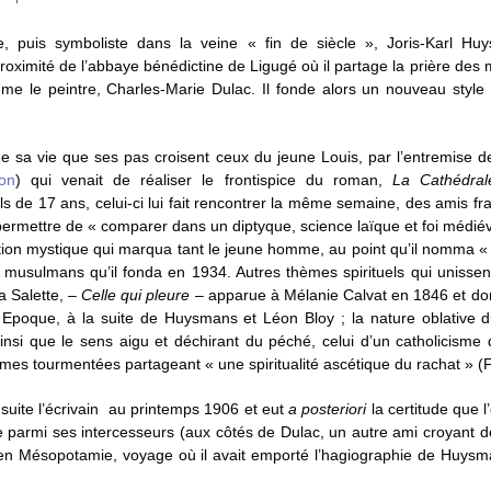
iste, puis symboliste dans la veine « fin de siècle », Joris-Karl H
 proximité de l’abbaye bénédictine de Ligugé où il partage la prière des
mme le peintre, Charles-Marie Dulac. Il fonde alors un nouveau style 
de sa vie que ses pas croisent ceux du jeune Louis, par l’entremise d
on
) qui venait de réaliser le frontispice du roman,
La Cathédral
 fils de 17 ans, celui-ci lui fait rencontrer la même semaine, des amis 
ui permettre de « comparer dans un diptyque, science laïque et foi médié
tution mystique qui marqua tant le jeune homme, au point qu’il nomma 
s musulmans qu’il fonda en 1934. Autres thèmes spirituels qui unisse
la Salette
, –
Celle qui pleure
– apparue à
Mélanie Calvat
en 1846 et do
e Epoque, à la suite de Huysmans et Léon Bloy ; la nature oblative
si que le sens aigu et déchirant du péché, celui d’un catholicisme d
es tourmentées partageant « une spiritualité ascétique du rachat » (F
suite l’écrivain au printemps 1906 et eut
a posteriori
la certitude que l
me parmi ses intercesseurs (aux côtés de Dulac, un autre ami croyant
en Mésopotamie, voyage où il avait emporté l’hagiographie de Huysm