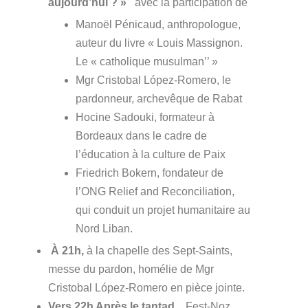
aujourd’hui ?
»
avec la participation de
Manoël Pénicaud, anthropologue,
auteur du livre « Louis Massignon.
Le « catholique musulman’’ »
Mgr Cristobal López-Romero, le
pardonneur, archevêque de Rabat
Hocine Sadouki, formateur à
Bordeaux dans le cadre de
l’éducation à la culture de Paix
Friedrich Bokern, fondateur de
l’ONG Relief and Reconciliation,
qui conduit un projet humanitaire au
Nord Liban.
À 21h,
à la chapelle des Sept-Saints,
messe du pardon, homélie de Mgr
Cristobal López-Romero en pièce jointe.
Vers 22h Après le tantad, ,
Fest-Noz