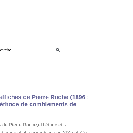
herche
+
 affiches de Pierre Roche (1896 ;
 méthode de comblements de
e Pierre Roche,et l’étude et la
raphiques et photographies des XIXe et XXe