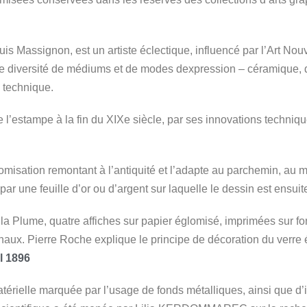
 Massignon, est un artiste éclectique, influencé par l’Art No
e diversité de médiums et de modes dexpression – céramique, de
a technique.
 l’estampe à la fin du XIXe siècle, par ses innovations techniqu
glomisation remontant à l’antiquité et l’adapte au parchemin, au
par une feuille d’or ou d’argent sur laquelle le dessin est ensui
e la Plume, quatre affiches sur papier églomisé, imprimées sur fo
inaux. Pierre Roche explique le principe de décoration du verre é
il 1896
atérielle marquée par l’usage de fonds métalliques, ainsi que d