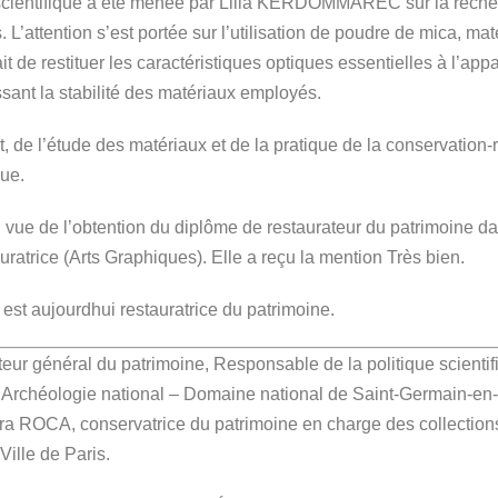
o-scientifique a été menée par Lilia KERDOMMAREC sur la re
s. L’attention s’est portée sur l’utilisation de poudre de mica, ma
tait de restituer les caractéristiques optiques essentielles à l’
ssant la stabilité des matériaux employés.
l’art, de l’étude des matériaux et de la pratique de la conservatio
que.
e l’obtention du diplôme de restaurateur du patrimoine dans l
rice (Arts Graphiques). Elle a reçu la mention Très bien.
e est aujourdhui restauratrice du patrimoine.
r général du patrimoine, Responsable de la politique scientif
d’Archéologie national – Domaine national de Saint-Germain-en
ra ROCA, conservatrice du patrimoine en charge des collections
Ville de Paris.