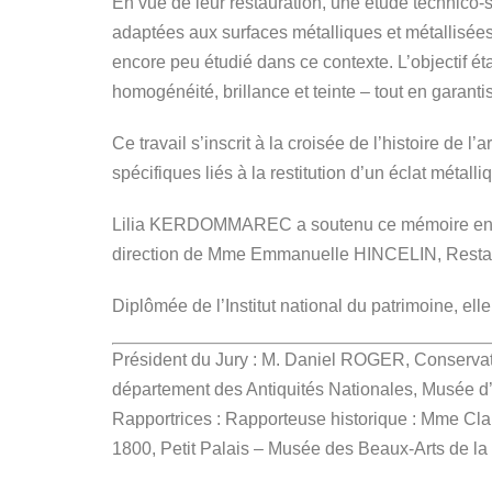
En vue de leur restauration, une étude technic
adaptées aux surfaces métalliques et métallisée
encore peu étudié dans ce contexte. L’objectif é
homogénéité, brillance et teinte – tout en garanti
Ce travail s’inscrit à la croisée de l’histoire de 
spécifiques liés à la restitution d’un éclat métalli
Lilia KERDOMMAREC a soutenu ce mémoire en vue d
direction de Mme Emmanuelle HINCELIN, Restaurat
Diplômée de l’Institut national du patrimoine, ell
Président du Jury : M. Daniel ROGER, Conservateu
département des Antiquités Nationales, Musée 
Rapportrices : Rapporteuse historique : Mme Cla
1800, Petit Palais – Musée des Beaux-Arts de la 