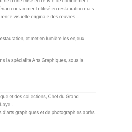
cherche d’une mise en œuvre de comblement
tériau couramment utilisé en restauration mais
apparence visuelle originale des œuvres –
n-restauration, et met en lumière les enjeux
a spécialité Arts Graphiques, sous la
ique et des collections, Chef du Grand
-Laye .
 d’arts graphiques et de photographies après